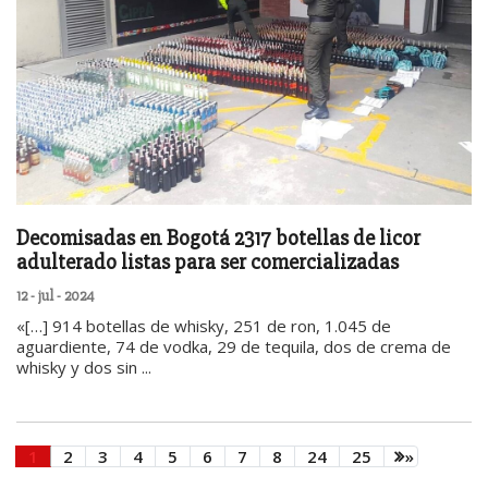
Decomisadas en Bogotá 2317 botellas de licor
adulterado listas para ser comercializadas
12 - jul - 2024
«[…] 914 botellas de whisky, 251 de ron, 1.045 de
aguardiente, 74 de vodka, 29 de tequila, dos de crema de
whisky y dos sin ...
1
2
3
4
5
6
7
8
24
25
»