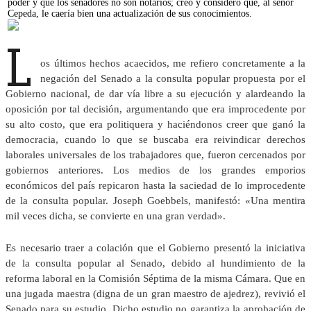
poder y que los senadores no son notarios; creo y considero que, al señor
Cepeda, le caería bien una actualización de sus conocimientos.
L
os últimos hechos acaecidos, me refiero concretamente a la
negación del Senado a la consulta popular propuesta por el
Gobierno nacional, de dar vía libre a su ejecución y alardeando la
oposición por tal decisión, argumentando que era improcedente por
su alto costo, que era politiquera y haciéndonos creer que ganó la
democracia, cuando lo que se buscaba era reivindicar derechos
laborales universales de los trabajadores que, fueron cercenados por
gobiernos anteriores. Los medios de los grandes emporios
económicos del país repicaron hasta la saciedad de lo improcedente
de la consulta popular. Joseph Goebbels, manifestó: «Una mentira
mil veces dicha, se convierte en una gran verdad».
Es necesario traer a colación que el Gobierno presentó la iniciativa
de la consulta popular al Senado, debido al hundimiento de la
reforma laboral en la Comisión Séptima de la misma Cámara. Que en
una jugada maestra (digna de un gran maestro de ajedrez), revivió el
Senado para su estudio. Dicho estudio no garantiza la aprobación de