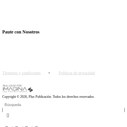
Conjunto Agua Blanca
Manzana 3, Casa 7
Girardot - Colombia
Paute con Nosotros
pluspublicacion@gmail.com
312 579 6019
-
316 391 9364
312 579 6019
Términos y condiciones
Políticas de privacidad
Copyright © 2026, Plus Publicación. Todos los derechos reservados.