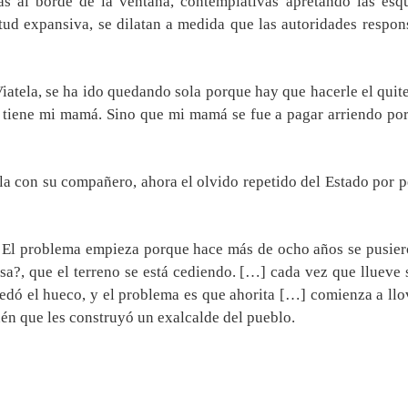
as al borde de la ventana, contemplativas apretando las esqu
tud expansiva, se dilatan a medida que las autoridades respon
tela, se ha ido quedando sola porque hay que hacerle el quite a
lo tiene mi mamá. Sino que mi mamá se fue a pagar arriendo p
lla con su compañero, ahora el olvido repetido del Estado por p
 « El problema empieza porque hace más de ocho años se pusie
asa?, que el terreno se está cediendo. […] cada vez que lluev
edó el hueco, y el problema es que ahorita […] comienza a llo
ndén que les construyó un exalcalde del pueblo.