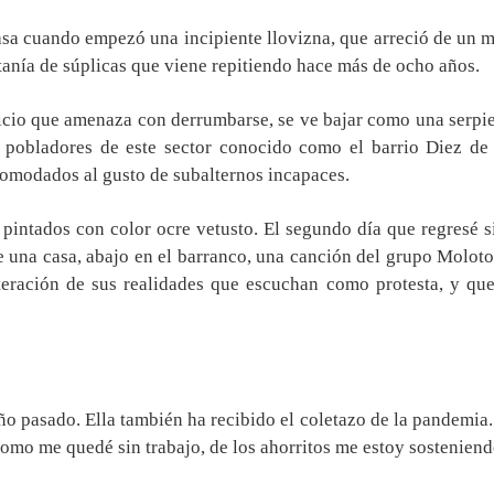
asa cuando empezó una incipiente llovizna, que arreció de un mo
anía de súplicas que viene repitiendo hace más de ocho años.
picio que amenaza con derrumbarse, se ve bajar como una serpi
s pobladores de este sector conocido como el barrio Diez de
comodados al gusto de subalternos incapaces.
 pintados con color ocre vetusto. El segundo día que regresé 
e una casa, abajo en el barranco, una canción del grupo Molot
iteración de sus realidades que escuchan como protesta, y qu
ño pasado. Ella también ha recibido el coletazo de la pandemia.
mo me quedé sin trabajo, de los ahorritos me estoy sosteniend