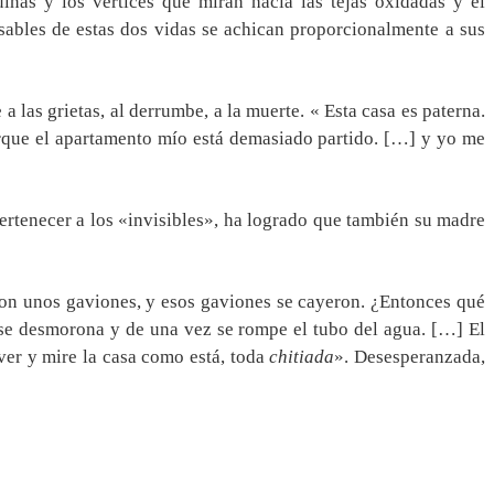
inas y los vértices que miran hacia las tejas oxidadas y el
sables de estas dos vidas se achican proporcionalmente a sus
 las grietas, al derrumbe, a la muerte. « Esta casa es paterna.
orque el apartamento mío está demasiado partido. […] y yo me
ertenecer a los «invisibles», ha logrado que también su madre
ron unos gaviones, y esos gaviones se cayeron. ¿Entonces qué
e se desmorona y de una vez se rompe el tubo del agua. […] El
ver y mire la casa como está, toda
chitiada
». Desesperanzada,