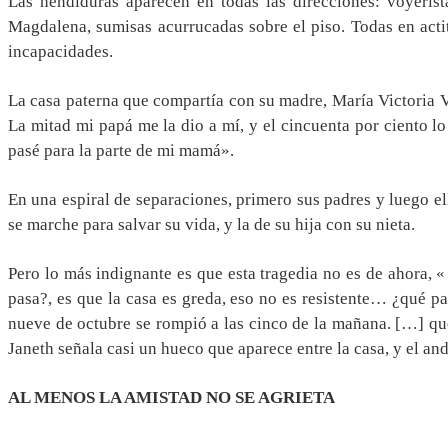
Las hendiduras aparecen en todas las direcciones: voyerist
Magdalena, sumisas acurrucadas sobre el piso. Todas en acti
incapacidades.
La casa paterna que compartía con su madre, María Victoria Via
La mitad mi papá me la dio a mí, y el cincuenta por ciento 
pasé para la parte de mi mamá».
En una espiral de separaciones, primero sus padres y luego e
se marche para salvar su vida, y la de su hija con su nieta.
Pero lo más indignante es que esta tragedia no es de ahora,
pasa?, es que la casa es greda, eso no es resistente… ¿qué p
nueve de octubre se rompió a las cinco de la mañana. […] qu
Janeth señala casi un hueco que aparece entre la casa, y el a
AL MENOS LA AMISTAD NO SE AGRIETA