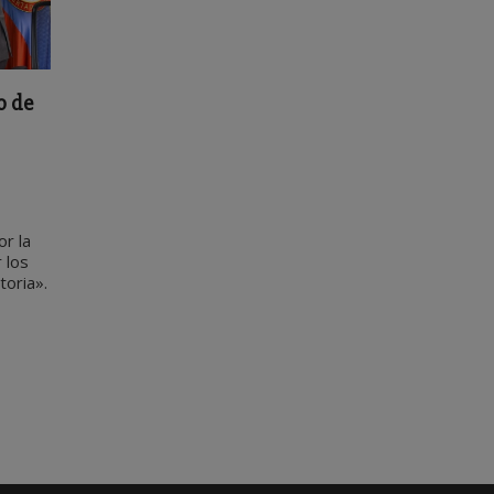
o de
r la
 los
oria».