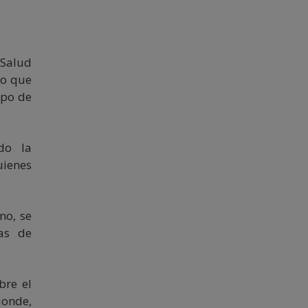
 Salud
to que
ipo de
do la
uienes
no, se
as de
bre el
donde,