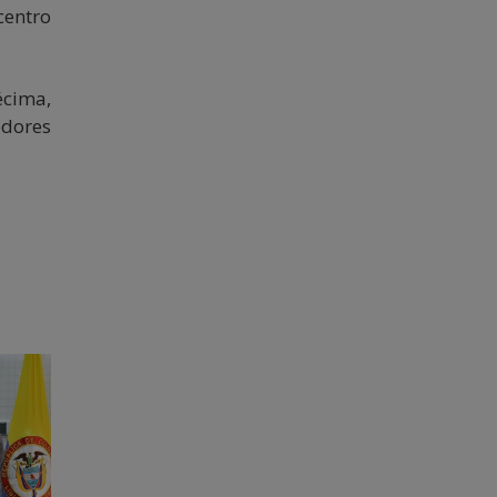
centro
écima,
dores