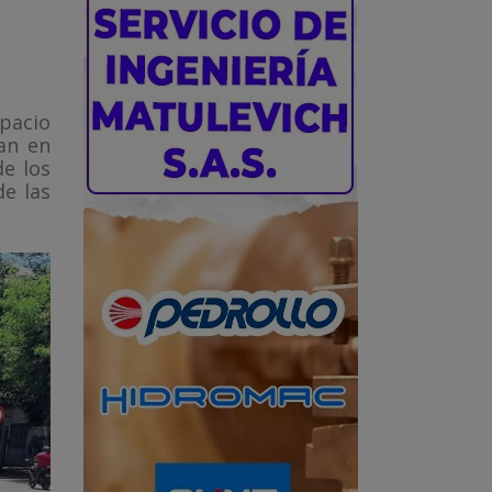
pacio
an en
e los
e las