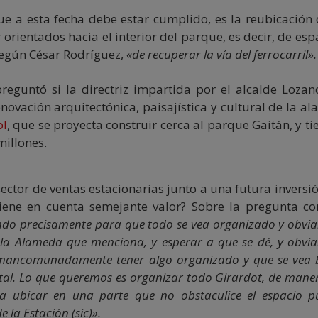
e a esta fecha debe estar cumplido, es la reubicación 
orientados hacia el interior del parque, es decir, de esp
, según César Rodríguez,
«de recuperar la vía del ferrocarril».
reguntó si la directriz impartida por el alcalde Lozan
novación arquitectónica, paisajística y cultural de la a
ol
, que se proyecta construir cerca al parque Gaitán, y ti
millones.
ector de ventas estacionarias junto a una futura inversi
tiene en cuenta semejante valor? Sobre la pregunta co
ndo precisamente para que todo se vea organizado y obvi
 la Alameda que menciona, y esperar a que se dé, y obvi
 mancomunadamente tener algo organizado y que se vea 
 tal. Lo que queremos es organizar todo Girardot, de mane
a ubicar en una parte que no obstaculice el espacio pú
 la Estación (sic)».