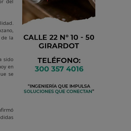
r del
lidad.
ozano,
 de la
a sido
hoy en
que se
nfirmó
edidas