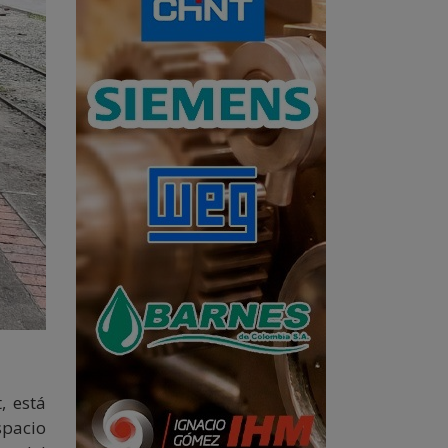
, está
spacio