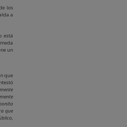
de los
alda a
o está
lameda
ene un
ón que
ntestó
amente
amente
bonita
ra que
blico,