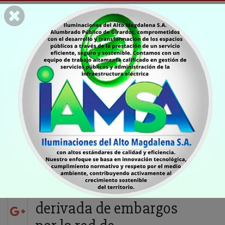
SALUD
Supersalud alertó sobre
una afectación cercana
a los $ 2.6 billones en el
Sistema de Salud,
derivada de embargos