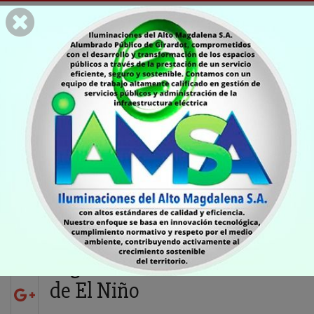
MEDIOAMBIENTE
La CAR advierte sobre
cinco malas prácticas
que pueden agravar la
llegada del fenómeno
de El Niño